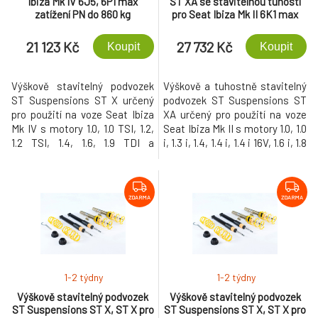
Ibiza Mk IV 6J5, 6P1 max
ST XA se stavitelnou tuhostí
zatížení PN do 860 kg
pro Seat Ibiza Mk II 6K1 max
zatížení PN do 900 kg, r.v.
04/1993-08/1999
21 123 Kč
27 732 Kč
Koupit
Koupit
Výškově stavitelný podvozek
Výškově a tuhostně stavitelný
ST Suspensions ST X určený
podvozek ST Suspensions ST
pro použití na voze Seat Ibiza
XA určený pro použití na voze
Mk IV s motory 1.0, 1.0 TSI, 1.2,
Seat Ibiza Mk II s motory 1.0, 1.0
1.2 TSI, 1.4, 1.6, 1.9 TDI a
i, 1.3 i, 1.4, 1.4 i, 1.4 i 16V, 1.6 i, 1.8
maximálním zatížením přední
i, 1.8 i 16V, 1.9 D, 1.9 SDI, 1.9 TD,
nápravy (údaj je uvedený ve
1.9 TDI, 2.0 i, 2.0 i 16V a
velkém TP) do 860 kg. Tento
maximálním zatížením přední
podvozek umožňuje snížení
nápravy (údaj je uvedený ve
ZDARMA
ZDARMA
vozu o 30-60 mm na přední
velkém TP) do 900 kg. Tento
nápravě a 25-50 mm na zadní
podvozek umožňuje snížení
nápravě.
vozu o 40-80 mm na přední
nápravě a 40-80 mm na zadní
nápravě.
1-2 týdny
1-2 týdny
Výškově stavitelný podvozek
Výškově stavitelný podvozek
ST Suspensions ST X, ST X pro
ST Suspensions ST X, ST X pro