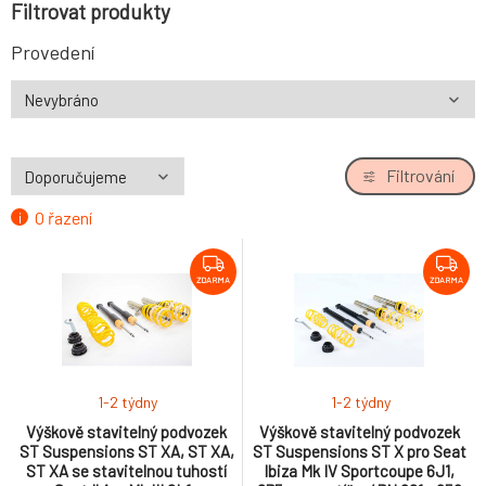
Filtrovat produkty
Provedení
Filtrování
O řazení
ZDARMA
ZDARMA
1-2 týdny
1-2 týdny
Výškově stavitelný podvozek
Výškově stavitelný podvozek
ST Suspensions ST XA, ST XA,
ST Suspensions ST X pro Seat
ST XA se stavitelnou tuhostí
Ibiza Mk IV Sportcoupe 6J1,