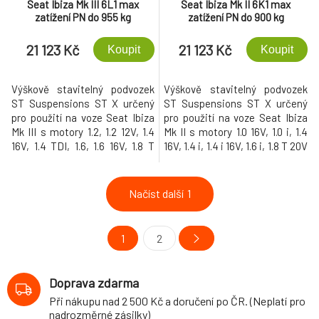
Seat Ibiza Mk III 6L1 max
Seat Ibiza Mk II 6K1 max
zatížení PN do 955 kg
zatížení PN do 900 kg
21 123 Kč
21 123 Kč
Koupit
Koupit
Výškově stavitelný podvozek
Výškově stavitelný podvozek
ST Suspensions ST X určený
ST Suspensions ST X určený
pro použití na voze Seat Ibiza
pro použití na voze Seat Ibiza
Mk III s motory 1.2, 1.2 12V, 1.4
Mk II s motory 1.0 16V, 1.0 i, 1.4
16V, 1.4 TDI, 1.6, 1.6 16V, 1.8 T
16V, 1.4 i, 1.4 i 16V, 1.6 i, 1.8 T 20V
Cupra R, 1.8 T FR, 1.9 SDI, 1.9
Cupra, 1.8 T 20V Cupra R, 1.9
TDI, 1.9 TDI Cupra R, 1.9 TDI
SDI, 1.9 TDI a maximálním
Joya Racer, 2.0 a maximálním
zatížením přední nápravy (údaj
Načíst další
1
zatížením přední nápravy (údaj
je uvedený ve velkém TP) do
je uvedený ve velkém TP) do
900 kg. Tento podvozek
955 kg. Tento podvozek
umožňuje snížení vozu o 35-65
1
2
umožňuje snížení vozu o 35-65
mm na přední nápravě a 35-65
mm na přední nápravě a 35-65
mm na zadní nápravě.
mm na zadní nápravě.
Doprava zdarma
Při nákupu nad 2 500 Kč a doručení po ČR. (Neplatí pro
nadrozměrné zásilky)