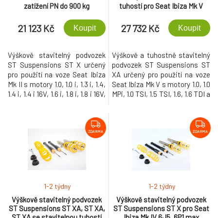
zatížení PN do 900 kg
tuhostí pro Seat Ibiza Mk V
KJ1, KJG max zatížení PN do
990 kg
21 123 Kč
27 732 Kč
Koupit
Koupit
Výškově stavitelný podvozek
Výškově a tuhostně stavitelný
ST Suspensions ST X určený
podvozek ST Suspensions ST
pro použití na voze Seat Ibiza
XA určený pro použití na voze
Mk II s motory 1.0, 1.0 i, 1.3 i, 1.4,
Seat Ibiza Mk V s motory 1.0, 1.0
1.4 i, 1.4 i 16V, 1.6 i, 1.8 i, 1.8 i 16V,
MPi, 1.0 TSI, 1.5 TSI, 1.6, 1.6 TDI a
1.9 D, 1.9 SDI, 1.9 TD, 1.9 TDI, 2.0
maximálním zatížením přední
i, 2.0 i 16V a maximálním
nápravy (údaj je uvedený ve
zatížením přední nápravy (údaj
velkém TP) do 990 kg. Tento
je uvedený ve velkém TP) do
podvozek umožňuje snížení
ZDARMA
ZDARMA
900 kg. Tento podvozek
vozu o 35-65 mm na přední
umožňuje snížení vozu o 40-80
nápravě a 35-65 mm na zadní
mm na přední nápravě a 40-80
nápravě.
mm na zadní nápravě.
1-2 týdny
1-2 týdny
Výškově stavitelný podvozek
Výškově stavitelný podvozek
ST Suspensions ST XA, ST XA,
ST Suspensions ST X pro Seat
ST XA se stavitelnou tuhostí
Ibiza Mk IV 6J5, 6P1 max