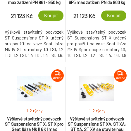
max zatížení PN 861 - 950 kg
6P5 max zatížení PN do 860 kg
21 123 Kč
21 123 Kč
Koupit
Koupit
Výškově stavitelný podvozek
Výškově stavitelný podvozek
ST Suspensions ST X určený
ST Suspensions ST X určený
pro použití na voze Seat Ibiza
pro použití na voze Seat Ibiza
Mk IV ST s motory 1.0 TSI, 1.2
Mk IV Sportcoupe s motory 1.0,
TDI, 1.2 TSI, 1.4 TDI, 1.4 TSI, 1.6,
1.0 TSI, 1.2, 1.2 TSI, 1.4, 1.6, 1.9
1.6 TDI a maximálním
TDI a maximálním zatížením
zatížením přední nápravy (údaj
přední nápravy (údaj je uvedený
je uvedený ve velkém TP) 861 -
ve velkém TP) do 860 kg. Tento
950 kg. Tento podvozek
podvozek umožňuje snížení
ZDARMA
ZDARMA
umožňuje snížení vozu o 15-50
vozu o 30-60 mm na přední
mm na přední nápravě a 30-55
nápravě a 25-50 mm na zadní
mm na zadní nápravě.
nápravě.
1-2 týdny
1-2 týdny
Výškově stavitelný podvozek
Výškově stavitelný podvozek
ST Suspensions ST X, ST X pro
ST Suspensions ST XA, ST XA,
Seat Ibiza Mk II 6K1 max
ST XA, ST XA se stavitelnou