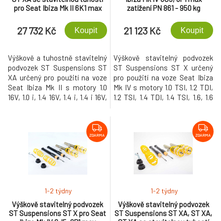
pro Seat Ibiza Mk II 6K1 max
zatížení PN 861 - 950 kg
zatížení PN do 900 kg, r.v.
09/1999-03/2002
27 732 Kč
21 123 Kč
Koupit
Koupit
Výškově a tuhostně stavitelný
Výškově stavitelný podvozek
podvozek ST Suspensions ST
ST Suspensions ST X určený
XA určený pro použití na voze
pro použití na voze Seat Ibiza
Seat Ibiza Mk II s motory 1.0
Mk IV s motory 1.0 TSI, 1.2 TDI,
16V, 1.0 i, 1.4 16V, 1.4 i, 1.4 i 16V,
1.2 TSI, 1.4 TDI, 1.4 TSI, 1.6, 1.6
1.6 i, 1.8 T 20V Cupra, 1.8 T 20V
TDI, 1.9 TDI, 2.0, 2.0 TDI a
Cupra R, 1.9 SDI, 1.9 TDI a
maximálním zatížením přední
maximálním zatížením přední
nápravy (údaj je uvedený ve
nápravy (údaj je uvedený ve
velkém TP) 861 - 950 kg. Tento
ZDARMA
ZDARMA
velkém TP) do 900 kg. Tento
podvozek umožňuje snížení
podvozek umožňuje snížení
vozu o 30-60 mm na přední
vozu o 35-65 mm na přední
nápravě a 25-50 mm na zadní
nápravě a 35-65 mm na zadní
nápravě.
nápravě.
1-2 týdny
1-2 týdny
Výškově stavitelný podvozek
Výškově stavitelný podvozek
ST Suspensions ST X pro Seat
ST Suspensions ST XA, ST XA,