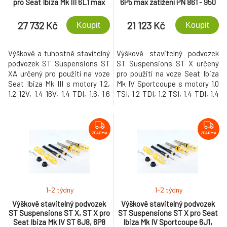
pro Seat Ibiza Mk III 6L1 max
6P5 max zatížení PN 861 - 950
zatížení PN do 955 kg
kg
27 732 Kč
21 123 Kč
Koupit
Koupit
Výškově a tuhostně stavitelný
Výškově stavitelný podvozek
podvozek ST Suspensions ST
ST Suspensions ST X určený
XA určený pro použití na voze
pro použití na voze Seat Ibiza
Seat Ibiza Mk III s motory 1.2,
Mk IV Sportcoupe s motory 1.0
1.2 12V, 1.4 16V, 1.4 TDI, 1.6, 1.6
TSI, 1.2 TDI, 1.2 TSI, 1.4 TDI, 1.4
16V, 1.8 T Cupra R, 1.8 T FR, 1.9
TSI, 1.4 TSI Cupra, 1.6, 1.6 TDI,
SDI, 1.9 TDI, 1.9 TDI Cupra R, 1.9
1.8 TSI Cupra, 1.9 TDI, 2.0, 2.0
TDI Joya Racer, 2.0 a
TDI a maximálním zatížením
maximálním zatížením přední
přední nápravy (údaj je uvedený
ZDARMA
ZDARMA
nápravy (údaj je uvedený ve
ve velkém TP) 861 - 950 kg.
velkém TP) do 955 kg. Tento
Tento podvozek umožňuje
podvozek umožňuje snížení
snížení vozu o 30-60 mm na
vozu o 35-65 mm na přední
přední nápravě a 25-50 mm na
nápravě a 35-65 mm na zadní
zadní nápravě.
1-2 týdny
1-2 týdny
nápravě.
Výškově stavitelný podvozek
Výškově stavitelný podvozek
ST Suspensions ST X, ST X pro
ST Suspensions ST X pro Seat
Seat Ibiza Mk IV ST 6J8, 6P8
Ibiza Mk IV Sportcoupe 6J1,