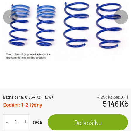
Běžná cena:
6 054
Kč
(-
15
%)
4 253
Kč bez DPH
5 146
Kč
1-2 týdny
-
+
Do košíku
sada