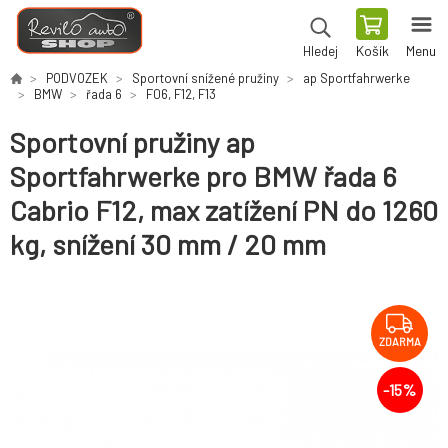
Košík
Menu
Hledej
PODVOZEK
Sportovní snížené pružiny
ap Sportfahrwerke
BMW
řada 6
F06, F12, F13
Sportovní pružiny ap
Sportfahrwerke pro BMW řada 6
Cabrio F12, max zatížení PN do 1260
kg, snížení 30 mm / 20 mm
ZDARMA
-
15
%