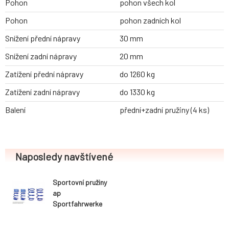
Pohon
pohon všech kol
Pohon
pohon zadních kol
Snížení přední nápravy
30 mm
Snížení zadní nápravy
20 mm
Zatížení přední nápravy
do 1260 kg
Zatížení zadní nápravy
do 1330 kg
Balení
přední+zadní pružiny (4 ks)
Naposledy navštívené
Sportovní pružiny
ap
Sportfahrwerke
pro BMW řada 6
Cabrio F12, max