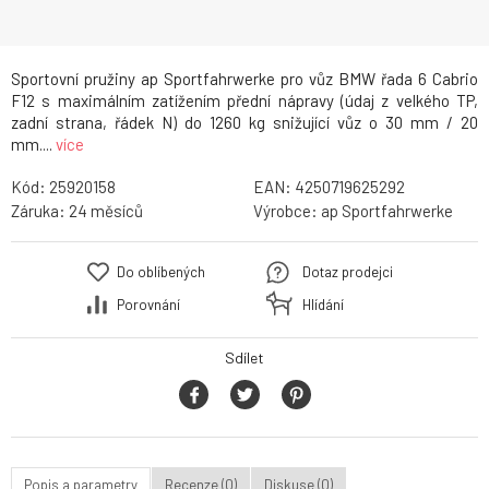
Sportovní pružiny ap Sportfahrwerke pro vůz BMW řada 6 Cabrio
F12 s maximálním zatížením přední nápravy (údaj z velkého TP,
zadní strana, řádek N) do 1260 kg snižující vůz o 30 mm / 20
mm....
více
Kód:
25920158
EAN:
4250719625292
Záruka:
24
Výrobce:
ap Sportfahrwerke
Do oblíbených
Dotaz prodejci
Porovnání
Hlídání
Sdílet
Popis a parametry
Recenze (0)
Diskuse (0)