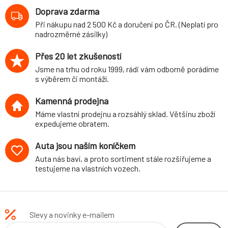
zatížení PN do
Doprava zdarma
1260 kg, snížení
Při nákupu nad 2 500 Kč a doručení po ČR. (Neplatí pro
30 mm / 20 mm
nadrozměrné zásilky)
Přes 20 let zkušeností
Jsme na trhu od roku 1999, rádi vám odborně porádíme
s výběrem či montáží.
Kamenná prodejna
Máme vlastní prodejnu a rozsáhlý sklad. Většinu zboží
expedujeme obratem.
Auta jsou naším koníčkem
Auta nás baví, a proto sortiment stále rozšiřujeme a
testujeme na vlastních vozech.
Slevy a novinky e-mailem