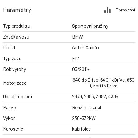
Parametry
Porovnání
Typ produktu
Sportovní pružiny
Značka vozu
BMW
Model
řada 6 Cabrio
Typ vozu
F12
Rok výroby
03/2011-
640 d xDrive, 640 i xDrive, 650
Motorizace
i, 650 i xDrive
Obsah motoru
2979, 2993, 3982, 4395
Palivo
Benzin, Diesel
Výkon
230-332kW
Karoserie
kabriolet