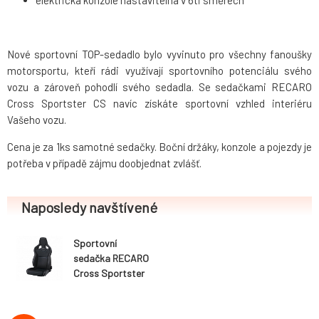
elektrická konzole nastavitelná v 6ti směrech
Nové sportovní TOP-sedadlo bylo vyvinuto pro všechny fanoušky
motorsportu, kteří rádi využívají sportovního potenciálu svého
vozu a zároveň pohodlí svého sedadla. Se sedačkami RECARO
Cross Sportster CS navíc získáte sportovní vzhled interiéru
Vašeho vozu.
Cena je za 1ks samotné sedačky. Boční držáky, konzole a pojezdy je
potřeba v případě zájmu doobjednat zvlášť.
Naposledy navštívené
Sportovní
sedačka RECARO
Cross Sportster
CS, sklopná, s
airbagem, černá
koženka / černá