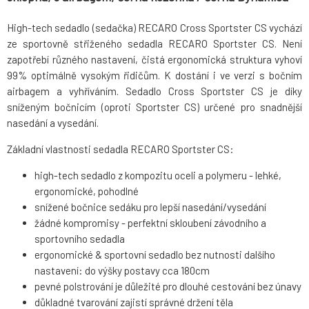
High-tech sedadlo (sedačka) RECARO Cross Sportster CS vychází
ze sportovně střiženého sedadla RECARO Sportster CS. Není
zapotřebí různého nastavení, čistá ergonomická struktura vyhoví
99% optimálně vysokým řidičům. K dostání i ve verzi s bočním
airbagem a vyhříváním. Sedadlo Cross Sportster CS je díky
sníženým bočnicím (oproti Sportster CS) určené pro snadnější
nasedání a vysedání.
Základní vlastnosti sedadla RECARO Sportster CS:
high-tech sedadlo z kompozitu oceli a polymeru - lehké,
ergonomické, pohodlné
snížené bočnice sedáku pro lepší nasedání/vysedání
žádné kompromisy - perfektní skloubení závodního a
sportovního sedadla
ergonomické & sportovní sedadlo bez nutnosti dalšího
nastavení: do výšky postavy cca 180cm
pevné polstrování je důležité pro dlouhé cestování bez únavy
důkladné tvarování zajistí správné držení těla