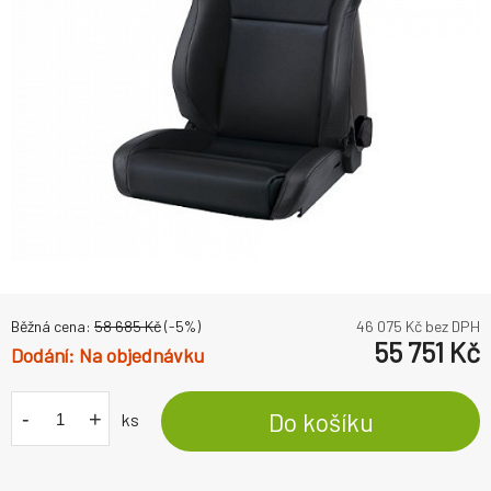
Běžná cena:
58 685
Kč
(-
5
%)
46 075
Kč bez DPH
55 751
Kč
Na objednávku
-
+
Do košíku
ks