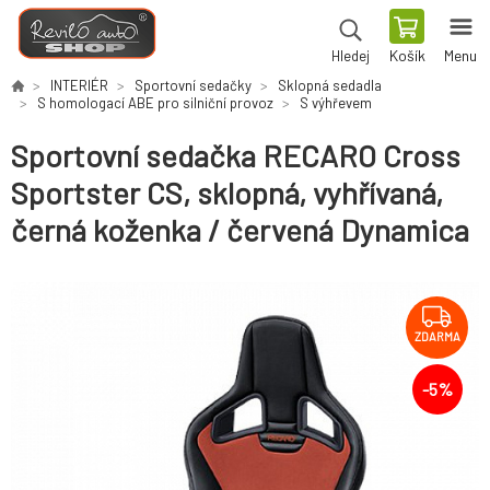
Košík
Menu
Hledej
INTERIÉR
Sportovní sedačky
Sklopná sedadla
S homologací ABE pro silniční provoz
S výhřevem
Sportovní sedačka RECARO Cross
Sportster CS, sklopná, vyhřívaná,
černá koženka / červená Dynamica
ZDARMA
-
5
%