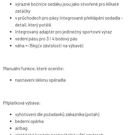
výrazné bočnice sedáku jsou jako stvořené pro klikaté
zatáčky
v průchodech pro pásy integrované překlápění sedadla -
detail, který potěší
integrovaný adaptér pro jedinečný sportovní výraz
vedení pásu pro 3 i 4 bodový pás
váha +-15kg (v závislosti na výbavě)
Manuální funkce, které oceníte:
nastavení sklonu opěradla
Příplatková výbava:
vyhotovení dle požadavků zákazníka (potah)
bederní opěrka
airbag