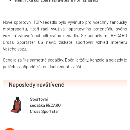
elektrická konzole nastavitelná v 6ti směrech
Nové sportovní TOP-sedadlo bylo vyvinuto pro všechny fanoušky
motorsportu, kteří rádi využívají sportovního potenciálu svého
vozu a zároveň pohodlí svého sedadla. Se sedačkami RECARO
Cross Sportster CS navíc získáte sportovní vzhled interiéru
Vašeho vozu.
Cena je za 1ks samotné sedačky. Boční držáky, konzole a pojezdy je
potřeba v případě zájmu doobjednat zvlášť.
Naposledy navštívené
Sportovní
sedačka RECARO
Cross Sportster
CS, sklopná,
vyhřívaná, černá
koženka /