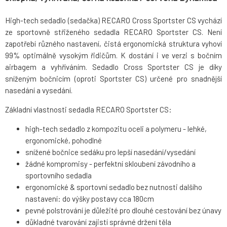
High-tech sedadlo (sedačka) RECARO Cross Sportster CS vychází
ze sportovně střiženého sedadla RECARO Sportster CS. Není
zapotřebí různého nastavení, čistá ergonomická struktura vyhoví
99% optimálně vysokým řidičům. K dostání i ve verzi s bočním
airbagem a vyhříváním. Sedadlo Cross Sportster CS je díky
sníženým bočnicím (oproti Sportster CS) určené pro snadnější
nasedání a vysedání.
Základní vlastnosti sedadla RECARO Sportster CS:
high-tech sedadlo z kompozitu oceli a polymeru - lehké,
ergonomické, pohodlné
snížené bočnice sedáku pro lepší nasedání/vysedání
žádné kompromisy - perfektní skloubení závodního a
sportovního sedadla
ergonomické & sportovní sedadlo bez nutnosti dalšího
nastavení: do výšky postavy cca 180cm
pevné polstrování je důležité pro dlouhé cestování bez únavy
důkladné tvarování zajistí správné držení těla