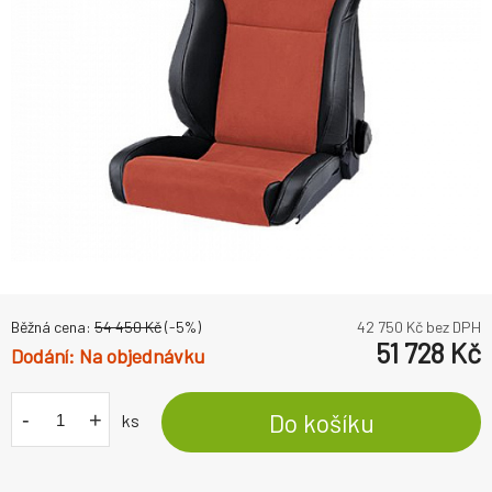
Běžná cena:
54 450
Kč
(-
5
%)
42 750
Kč bez DPH
51 728
Kč
Na objednávku
-
+
Do košíku
ks