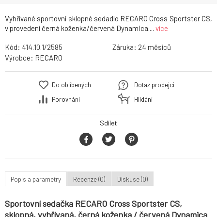
Vyhřívané sportovní sklopné sedadlo RECARO Cross Sportster CS,
v provedení černá koženka/červená Dynamica....
více
Kód:
414.10.1/2585
Záruka:
24
Výrobce:
RECARO
Do oblíbených
Dotaz prodejci
Porovnání
Hlídání
Sdílet
Popis a parametry
Recenze (0)
Diskuse (0)
Sportovní sedačka RECARO Cross Sportster CS,
sklopná, vyhřívaná, černá koženka / červená Dynamica