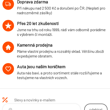
Doprava zdarma
červená
Při nákupu nad 2 500 Kč a doručení po ČR. (Neplatí pro
Dynamica
nadrozměrné zásilky)
Přes 20 let zkušeností
Jsme na trhu od roku 1999, rádi vám odborně porádíme
s výběrem či montáží.
Kamenná prodejna
Máme vlastní prodejnu a rozsáhlý sklad. Většinu zboží
expedujeme obratem.
Auta jsou naším koníčkem
Auta nás baví, a proto sortiment stále rozšiřujeme a
testujeme na vlastních vozech.
Slevy a novinky e-mailem
odebírat