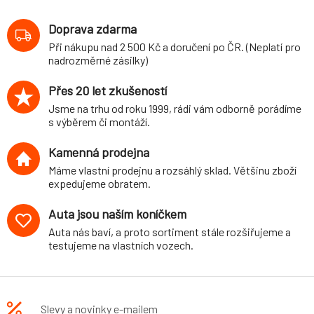
vyhřívaná, s
airbagem, černá
Doprava zdarma
koženka /
Při nákupu nad 2 500 Kč a doručení po ČR. (Neplatí pro
stříbrná
nadrozměrné zásilky)
Dynamica
Přes 20 let zkušeností
Jsme na trhu od roku 1999, rádi vám odborně porádíme
s výběrem či montáží.
Kamenná prodejna
Máme vlastní prodejnu a rozsáhlý sklad. Většinu zboží
expedujeme obratem.
Auta jsou naším koníčkem
Auta nás baví, a proto sortiment stále rozšiřujeme a
testujeme na vlastních vozech.
Slevy a novinky e-mailem