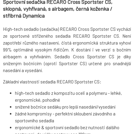
Sportovní sedačka RECARO Cross Sportster CS,
sklopná, vyhřívaná, s airbagem, černá koženka /
stříbrná Dynamica
High-tech sedadlo (sedačka) RECARO Cross Sportster CS vychází
ze sportovně střiženého sedadla RECARO Sportster CS. Není
zapotřebí různého nastavení, čistá ergonomická struktura vyhoví
99% optimálně vysokým řidičům. K dostání i ve verzi s bočním
airbagem a vyhříváním. Sedadlo Cross Sportster CS je díky
sníženým bočnicím (oproti Sportster CS) určené pro snadnější
nasedání a vysedání.
Základní vlastnosti sedadla RECARO Sportster CS:
high-tech sedadlo z kompozitu oceli a polymeru - lehké,
ergonomické, pohodlné
snížené bočnice sedáku pro lepší nasedání/vysedání
žádné kompromisy - perfektní skloubení závodního a
sportovního sedadla
ergonomické & sportovní sedadlo bez nutnosti dalšího