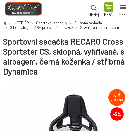
Košík
Menu
Hledej
INTERIÉR
Sportovní sedačky
Sklopná sedadla
S homologací ABE pro silniční provoz
S výhřevem a airbagem
Sportovní sedačka RECARO Cross
Sportster CS, sklopná, vyhřívaná, s
airbagem, černá koženka / stříbrná
Dynamica
ZDARMA
-
5
%