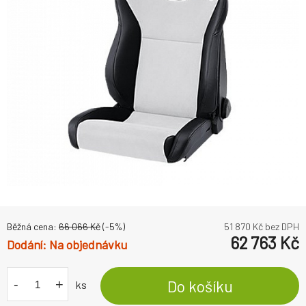
Běžná cena:
66 066
Kč
(-
5
%)
51 870
Kč bez DPH
62 763
Kč
Na objednávku
-
+
Do košíku
ks