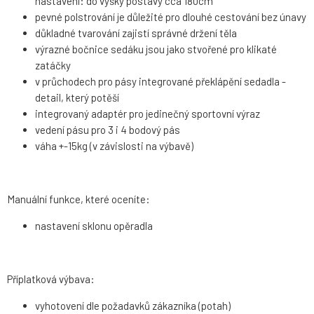
nastavení: do výšky postavy cca 180cm
pevné polstrování je důležité pro dlouhé cestování bez únavy
důkladné tvarování zajistí správné držení těla
výrazné bočnice sedáku jsou jako stvořené pro klikaté
zatáčky
v průchodech pro pásy integrované překlápění sedadla -
detail, který potěší
integrovaný adaptér pro jedinečný sportovní výraz
vedení pásu pro 3 i 4 bodový pás
váha +-15kg (v závislosti na výbavě)
Manuální funkce, které oceníte:
nastavení sklonu opěradla
Příplatková výbava:
vyhotovení dle požadavků zákazníka (potah)