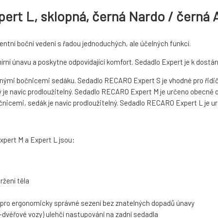
rt L, sklopná, černá Nardo / černá A
ntní boční vedení s řadou jednoduchých, ale účelných funkcí.
ní únavu a poskytne odpovídající komfort. Sedadlo Expert je k dostán
nými bočnicemi sedáku. Sedadlo RECARO Expert S je vhodné pro řidič
je navíc prodloužitelný. Sedadlo RECARO Expert M je určeno obecně do
icemi, sedák je navíc prodloužitelný. Sedadlo RECARO Expert L je urč
xpert M a Expert L jsou:
ržení těla
ní) pro ergonomicky správné sezení bez znatelných dopadů únavy
-dvéřové vozy) ulehčí nastupování na zadní sedadla