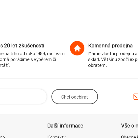
s 20 let zkušeností
Kamenná prodejna
e na trhu od roku 1999, rádi vám
Máme vlastní prodejnu a
orně porádíme s výběrem či
sklad. Většinu zboží ex
táží.
obratem.
Chci
odebírat
Další informace
Vše o 
.o.
Kontakty
Obecné 