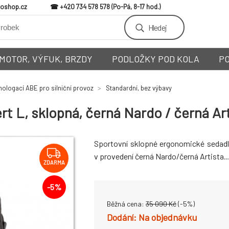
loshop.cz
+420 734 578 578
Hledej
MOTOR, VÝFUK, BRZDY
PODLOŽKY POD KOLA
P
ologací ABE pro silniční provoz
Standardní, bez výbavy
 L, sklopná, černá Nardo / černá Ar
Sportovní sklopné ergonomické seda
v provedení černá Nardo/černá Artista..
ZDARMA
-
5
%
Běžná cena:
35 090
Kč
(-
5
%)
Na objednávku