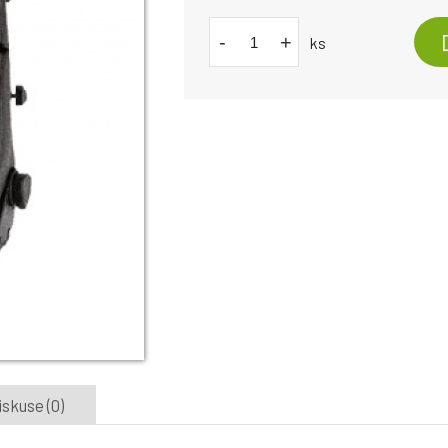
-
+
ks
iskuse (0)