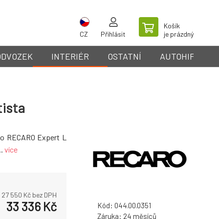
Košík
CZ
Přihlásit
je prázdný
ODVOZEK
INTERIÉR
OSTATNÍ
AUTOHIFI
tista
dlo RECARO Expert L
..
více
27 550
Kč bez DPH
33 336
Kč
Kód:
044.00.0351
Záruka:
24