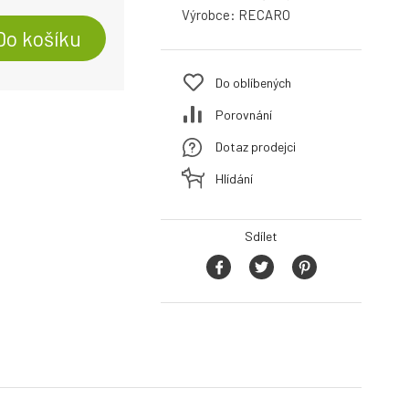
Výrobce:
RECARO
Do košíku
Do oblíbených
Porovnání
Dotaz prodejci
Hlídání
Sdílet