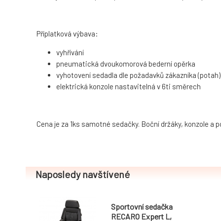
Příplatková výbava:
vyhřívání
pneumatická dvoukomorová bederní opěrka
vyhotovení sedadla dle požadavků zákazníka (potah)
elektrická konzole nastavitelná v 6ti směrech
Cena je za 1ks samotné sedačky. Boční držáky, konzole a po
Naposledy navštívené
Sportovní sedačka
RECARO Expert L,