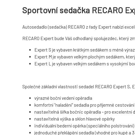
Sportovní sedačka RECARO Expe
Autosedadlo (sedačka) RECARO z řady Expert nabízí excele
RECARO Expert bude Váš odhodlaný spolujezdec, který zmír
Expert S je vybaven krátkým sedákem s méně výraz
Expert M je vybaven velkým plochým sedákem, který 
Expert L je vybaven velkým sedákem s vysokými bočn
Společné základní vlastnosti sedadel RECARO Expert S, E
výrazné boční vedení opěradla
komfortní "naladění" sedadla pro příjemné cestování
nastavitelná šířka bočnic opěradla - pro excelentní d
nastavitelná výška a sklon hlavové opěrky
individuální bederní opěrka (speciálního polstrová
jednoduché překlápění sedadla (vhodné pro kupé a 3