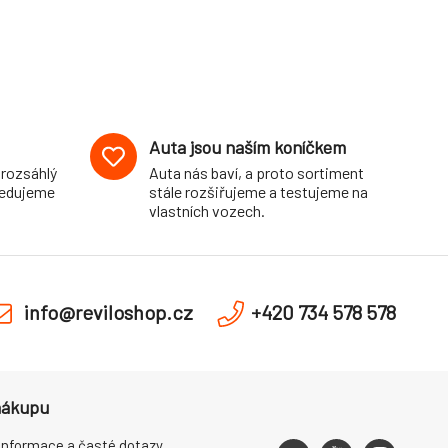
Auta jsou naším koníčkem
 rozsáhlý
Auta nás baví, a proto sortiment
pedujeme
stále rozšiřujeme a testujeme na
vlastních vozech.
info@reviloshop.cz
+420 734 578 578
nákupu
informace a časté dotazy