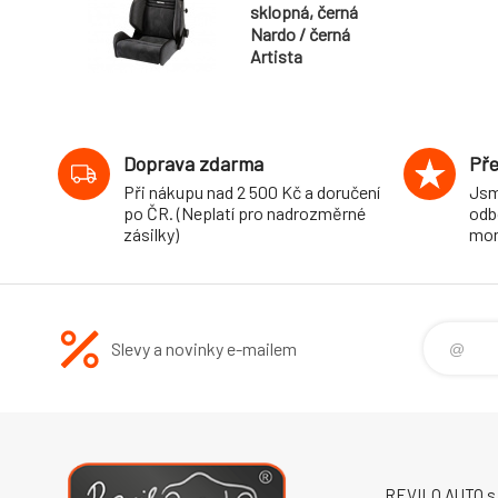
sklopná, černá
Nardo / černá
Artista
Doprava zdarma
Pře
Při nákupu nad 2 500 Kč a doručení
Jsm
po ČR. (Neplatí pro nadrozměrné
odb
zásilky)
mon
Slevy a novinky e-mailem
REVILO AUTO s.r