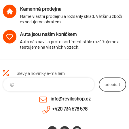
Kamenná prodejna
Máme vlastní prodejnu a rozsáhlý sklad. Většinu zboží
expedujeme obratem.
Auta jsou naším koníčkem
Auta nás baví, a proto sortiment stále rozšiřujeme a
testujeme na vlastních vozech.
Slevy a novinky e-mailem
odebírat
info@reviloshop.cz
+420 734 578 578