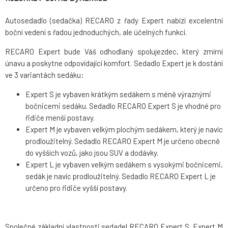
Autosedadlo (sedačka) RECARO z řady Expert nabízí excelentní
boční vedení s řadou jednoduchých, ale účelných funkcí.
RECARO Expert bude Váš odhodlaný spolujezdec, který zmírní
únavu a poskytne odpovídající komfort. Sedadlo Expert je k dostání
ve 3 variantách sedáku:
Expert S je vybaven krátkým sedákem s méně výraznými
bočnicemi sedáku. Sedadlo RECARO Expert S je vhodné pro
řidiče menší postavy.
Expert M je vybaven velkým plochým sedákem, který je navíc
prodloužitelný. Sedadlo RECARO Expert M je určeno obecně
do vyšších vozů, jako jsou SUV a dodávky.
Expert L je vybaven velkým sedákem s vysokými bočnicemi,
sedák je navíc prodloužitelný. Sedadlo RECARO Expert L je
určeno pro řidiče vyšší postavy.
Společné základní vlastnosti sedadel RECARO Expert S, Expert M