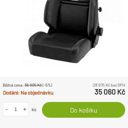
Běžná cena:
36 905
Kč
(-
5
%)
28 975
Kč bez DPH
35 060
Kč
Na objednávku
-
+
Do košíku
ks