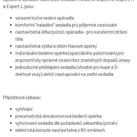
a Expert L jsou:
výrazné boční vedení opěradla
komfortní "naladění" sedadla pro příjemné cestování
nastavitelná šířka bočnic opěradla - pro excelentní držení
těla
nastavitelná výška a sklon hlavové opěrky
individuální bederní opěrka (speciálního polstrování) pro
ergonomicky správné sezení bez znatelných dopadů únavy
jednoduché překlápění sedadla (vhodné pro kupé a 3-
dvéřové vozy) ulehčí nastupování na zadní sedadla
Příplatková výbava:
vyhřívání
pneumatická dvoukomorová bederní opěrka
vyhotovení sedadla dle požadavků zákazníka (potah)
elektrická konzole nastavitelná v 6ti směrech