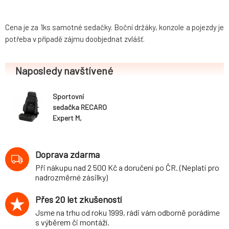
Cena je za 1ks samotné sedačky. Boční držáky, konzole a pojezdy je
potřeba v případě zájmu doobjednat zvlášť.
Naposledy navštívené
Sportovní
sedačka RECARO
Expert M,
sklopná, černá
koženka / černá
Dynamica
Doprava zdarma
Při nákupu nad 2 500 Kč a doručení po ČR. (Neplatí pro
nadrozměrné zásilky)
Přes 20 let zkušeností
Jsme na trhu od roku 1999, rádi vám odborně porádíme
s výběrem či montáží.