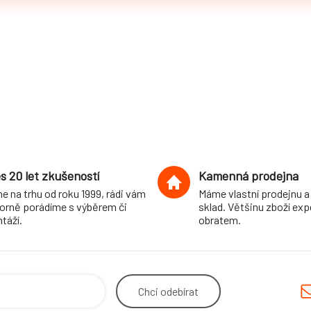
s 20 let zkušeností
Kamenná prodejna
e na trhu od roku 1999, rádi vám
Máme vlastní prodejnu a
orně porádíme s výběrem či
sklad. Většinu zboží ex
táží.
obratem.
Chci
odebírat