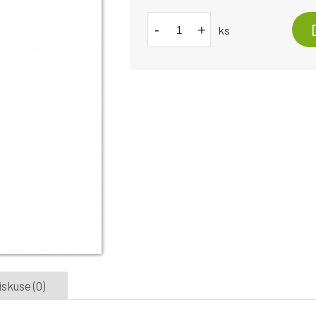
-
+
ks
iskuse (0)