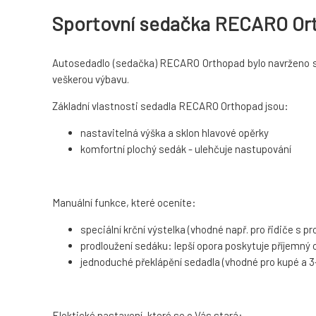
Sportovní sedačka RECARO Ortho
Autosedadlo (sedačka) RECARO Orthopad bylo navrženo spec
veškerou výbavu.
Základní vlastnosti sedadla RECARO Orthopad jsou:
nastavitelná výška a sklon hlavové opěrky
komfortní plochý sedák - ulehčuje nastupování
Manuální funkce, které oceníte:
speciální krční výstelka (vhodné např. pro řidiče s p
prodloužení sedáku: lepší opora poskytuje příjemn
jednoduché překlápění sedadla (vhodné pro kupé a 3
Elektické nastavení, které se o Vás stará: