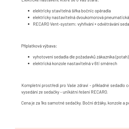
elektricky stavitelná šířka bočnic opěradla
elektricky nastavitelná dvoukomorová pneumatická
RECARO Vent-system: vyhřívání + odvětrávání seda
Příplatková výbava:
vyhotovení sedadla dle požadavků zákazníka (potah)
elektrická konzole nastavitelná v 6ti směrech
Kompletní prostředí pro Vaše zdraví - příkladné sedadlo
vysedání ze sedačky - unikátní řešení RECARO.
Cena je za 1ks samotné sedačky. Boční držáky, konzole a po