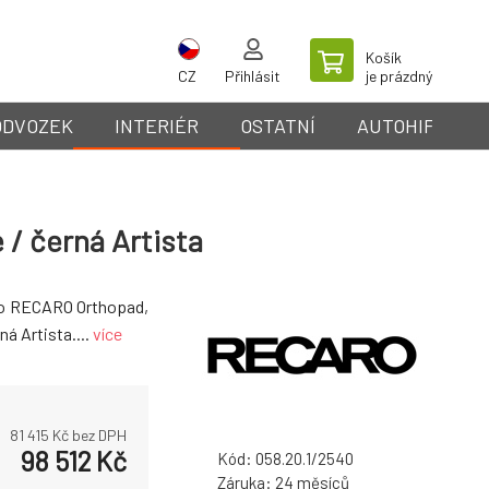
Košík
CZ
Přihlásit
je prázdný
ODVOZEK
INTERIÉR
OSTATNÍ
AUTOHIFI
 / černá Artista
lo RECARO Orthopad,
ná Artista....
více
81 415
Kč bez DPH
98 512
Kč
Kód:
058.20.1/2540
Záruka:
24