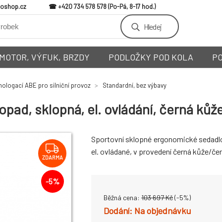
loshop.cz
+420 734 578 578
Hledej
MOTOR, VÝFUK, BRZDY
PODLOŽKY POD KOLA
P
ologací ABE pro silniční provoz
Standardní, bez výbavy
d, sklopná, el. ovládání, černá kůže
Sportovní sklopné ergonomické sedad
el. ovládané, v provedení černá kůže/čer
ZDARMA
-
5
%
Běžná cena:
103 697
Kč
(-
5
%)
Na objednávku