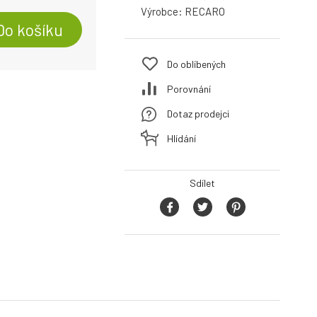
Výrobce:
RECARO
Do košíku
Do oblíbených
Porovnání
Dotaz prodejci
Hlídání
Sdílet