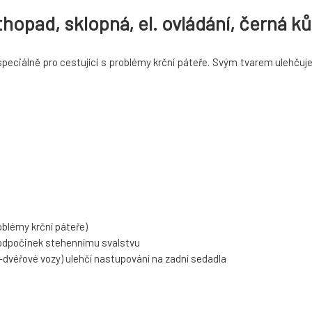
pad, sklopná, el. ovládání, černá kůž
iálně pro cestující s problémy krční páteře. Svým tvarem ulehčuje n
roblémy krční páteře)
ý odpočinek stehennímu svalstvu
-dvéřové vozy) ulehčí nastupování na zadní sedadla