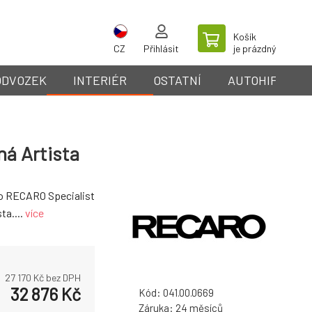
Košík
CZ
Přihlásit
je prázdný
ODVOZEK
INTERIÉR
OSTATNÍ
AUTOHIFI
ná Artista
o RECARO Specialist
ta....
více
27 170
Kč bez DPH
32 876
Kč
Kód:
041.00.0669
Záruka:
24