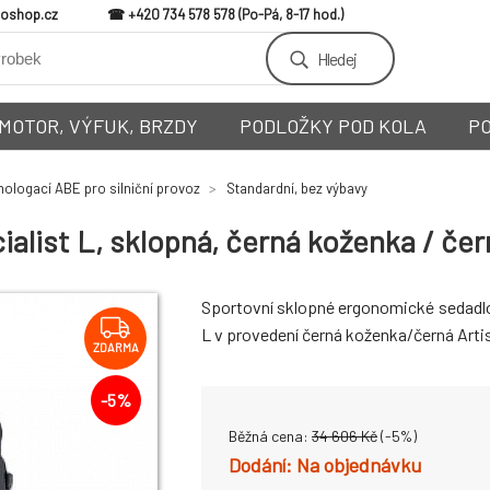
loshop.cz
+420 734 578 578
Hledej
MOTOR, VÝFUK, BRZDY
PODLOŽKY POD KOLA
P
ologací ABE pro silniční provoz
Standardní, bez výbavy
list L, sklopná, černá koženka / čer
Sportovní sklopné ergonomické sedadl
L v provedení černá koženka/černá Artis
ZDARMA
-
5
%
Běžná cena:
34 606
Kč
(-
5
%)
Na objednávku