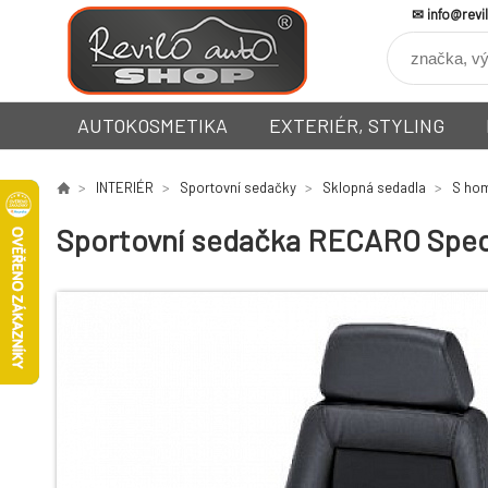
info@revi
AUTOKOSMETIKA
EXTERIÉR, STYLING
INTERIÉR
Sportovní sedačky
Sklopná sedadla
S hom
Sportovní sedačka RECARO Specia