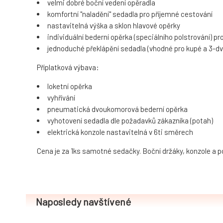
velmi dobré boční vedení opěradla
komfortní "naladění" sedadla pro příjemné cestování
nastavitelná výška a sklon hlavové opěrky
individuální bederní opěrka (speciálního polstrování)
jednoduché překlápění sedadla (vhodné pro kupé a 3-dv
Příplatková výbava:
loketní opěrka
vyhřívání
pneumatická dvoukomorová bederní opěrka
vyhotovení sedadla dle požadavků zákazníka (potah)
elektrická konzole nastavitelná v 6ti směrech
Cena je za 1ks samotné sedačky. Boční držáky, konzole a po
Naposledy navštívené