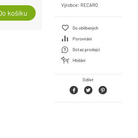
Výrobce:
RECARO
Do košíku
Do oblíbených
Porovnání
Dotaz prodejci
Hlídání
Sdílet