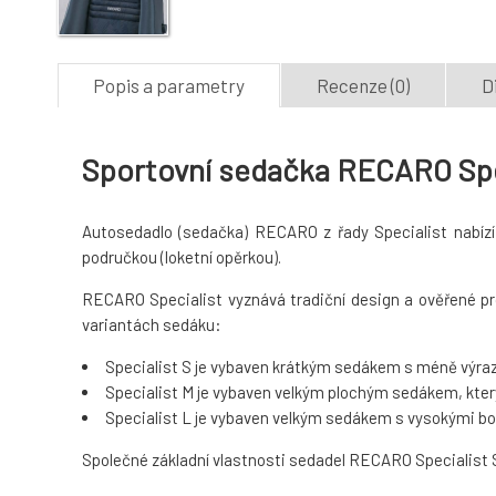
Popis a parametry
Recenze (0)
D
Sportovní sedačka RECARO Speci
Autosedadlo (sedačka) RECARO z řady Specialist nabízí 
područkou (loketní opěrkou).
RECARO Specialist vyznává tradiční design a ověřené pro
variantách sedáku:
Specialist S je vybaven krátkým sedákem s méně výraz
Specialist M je vybaven velkým plochým sedákem, který
Specialist L je vybaven velkým sedákem s vysokými bočn
Společné základní vlastnosti sedadel RECARO Specialist S,