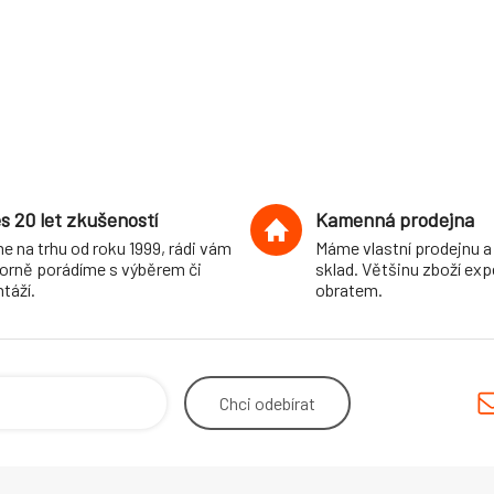
s 20 let zkušeností
Kamenná prodejna
e na trhu od roku 1999, rádi vám
Máme vlastní prodejnu a
orně porádíme s výběrem či
sklad. Většinu zboží ex
táží.
obratem.
Chci
odebírat