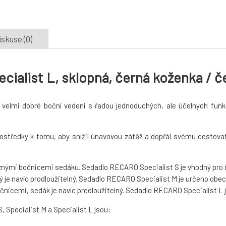
iskuse (0)
alist L, sklopná, černá koženka / če
velmi dobré boční vedení s řadou jednoduchých, ale účelných funk
středky k tomu, aby snížil únavovou zátěž a dopřál svému cestovatel
nými bočnicemi sedáku. Sedadlo RECARO Specialist S je vhodný pro ř
 je navíc prodloužitelný. Sedadlo RECARO Specialist M je určeno obecn
icemi, sedák je navíc prodloužitelný. Sedadlo RECARO Specialist L je
 Specialist M a Specialist L jsou: