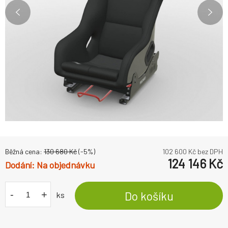
Běžná cena:
130 680
Kč
(-
5
%)
102 600
Kč bez DPH
124 146
Kč
Na objednávku
-
+
Do košíku
ks