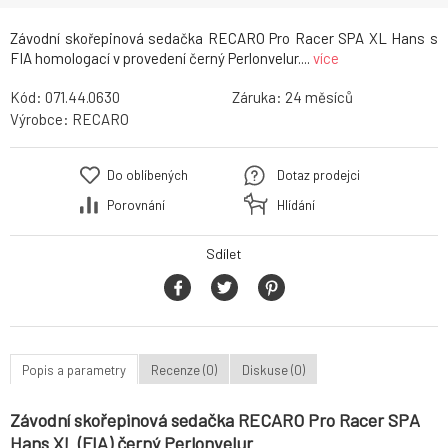
Závodní skořepinová sedačka RECARO Pro Racer SPA XL Hans s
FIA homologací v provedení černý Perlonvelur....
více
Kód:
071.44.0630
Záruka:
24
Výrobce:
RECARO
Do oblíbených
Dotaz prodejci
Porovnání
Hlídání
Sdílet
Popis a parametry
Recenze (0)
Diskuse (0)
Závodní skořepinová sedačka RECARO Pro Racer SPA
Hans XL (FIA) černý Perlonvelur