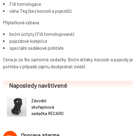
FIA homologace
váha 7 kg (bez konzolí a pojezdů)
Příplatková výbava
boční úchyty (FIA homologované)
pojezdové kolejnice
speciální sedákové polštáře
Cena je za 1ks samotné sedačky. Boční držáky, konzole a pojezdy je
potřeba v případě zájmu doobjednat zvlášť.
Naposledy navštívené
Závodní
skořepinová
sedačka RECARO
Pro Racer SPA
Hans XL (FIA)
černý Perlonvelur
Doprava zdarma