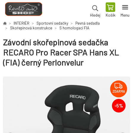
Košík
Menu
Hledej
INTERIÉR
Sportovní sedačky
Pevná sedadla
Skořepinová konstrukce
S homologací FIA
Závodní skořepinová sedačka
RECARO Pro Racer SPA Hans XL
(FIA) černý Perlonvelur
ZDARMA
-
5
%