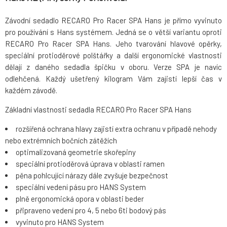
Závodní sedadlo RECARO Pro Racer SPA Hans je přímo vyvinuto
pro používání s Hans systémem. Jedná se o větší variantu oproti
RECARO Pro Racer SPA Hans. Jeho tvarování hlavové opěrky,
speciální protioděrové polštářky a další ergonomické vlastnosti
dělají z daného sedadla špičku v oboru. Verze SPA je navíc
odlehčená. Každý ušetřený kilogram Vám zajistí lepší čas v
každém závodě.
Základní vlastnosti sedadla RECARO Pro Racer SPA Hans
rozšířená ochrana hlavy zajistí extra ochranu v případě nehody
nebo extrémních bočních zátěžích
optimalizovaná geometrie skořepiny
speciální protioděrová úprava v oblasti ramen
pěna pohlcující nárazy dále zvyšuje bezpečnost
speciální vedení pásu pro HANS System
plně ergonomická opora v oblasti beder
připraveno vedení pro 4, 5 nebo 6ti bodový pás
vyvinuto pro HANS System