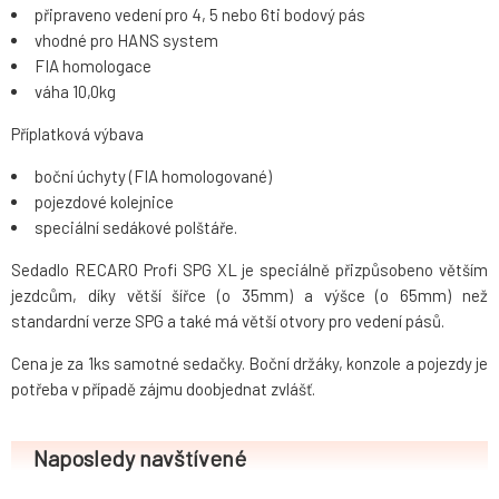
připraveno vedení pro 4, 5 nebo 6ti bodový pás
vhodné pro HANS system
FIA homologace
váha 10,0kg
Příplatková výbava
boční úchyty (FIA homologované)
pojezdové kolejnice
speciální sedákové polštáře.
Sedadlo RECARO Profi SPG XL je speciálně přizpůsobeno větším
jezdcům, díky větší šířce (o 35mm) a výšce (o 65mm) než
standardní verze SPG a také má větší otvory pro vedení pásů.
Cena je za 1ks samotné sedačky. Boční držáky, konzole a pojezdy je
potřeba v případě zájmu doobjednat zvlášť.
Naposledy navštívené