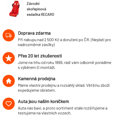
Závodní
skořepinová
sedačka RECARO
Profi SPG-XL
(FIA) červený
Perlonvelur
Doprava zdarma
Při nákupu nad 2 500 Kč a doručení po ČR. (Neplatí pro
nadrozměrné zásilky)
Přes 20 let zkušeností
Jsme na trhu od roku 1999, rádi vám odborně porádíme
s výběrem či montáží.
Kamenná prodejna
Máme vlastní prodejnu a rozsáhlý sklad. Většinu zboží
expedujeme obratem.
Auta jsou naším koníčkem
Auta nás baví, a proto sortiment stále rozšiřujeme a
testujeme na vlastních vozech.