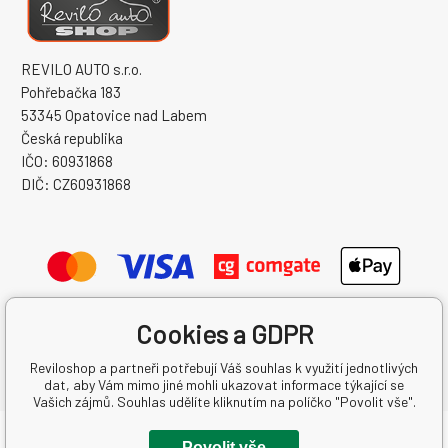
REVILO AUTO s.r.o.
Pohřebačka 183
53345 Opatovice nad Labem
Česká republika
IČO: 60931868
DIČ: CZ60931868
Cookies a GDPR
Reviloshop a partneři potřebují Váš souhlas k využití jednotlivých
dat, aby Vám mimo jiné mohli ukazovat informace týkající se
Vašich zájmů. Souhlas udělíte kliknutím na políčko "Povolit vše".
Copyright © 2026 REVILO AUTO s.r.o.
Povolit vše