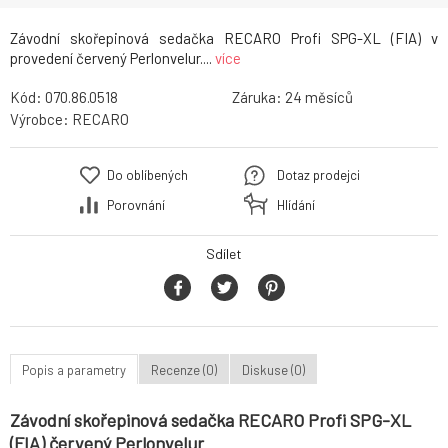
Závodní skořepinová sedačka RECARO Profi SPG-XL (FIA) v
provedení červený Perlonvelur....
více
Kód:
070.86.0518
Záruka:
24
Výrobce:
RECARO
Do oblíbených
Dotaz prodejci
Porovnání
Hlídání
Sdílet
Popis a parametry
Recenze (0)
Diskuse (0)
Závodní skořepinová sedačka RECARO Profi SPG-XL
(FIA) červený Perlonvelur