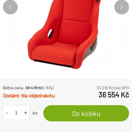
Běžná cena:
38 478
Kč
(-
5
%)
30 210
Kč bez DPH
36 554
Kč
Na objednávku
-
+
Do košíku
ks