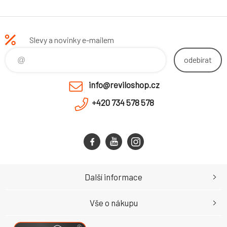
Slevy a novinky e-mailem
odebírat
info@reviloshop.cz
+420 734 578 578
Další informace
Vše o nákupu