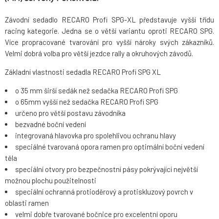
Závodní sedadlo RECARO Profi SPG-XL představuje vyšší třídu
racing kategorie. Jedna se o větší variantu oproti RECARO SPG.
Více propracované tvarování pro vyšší nároky svých zákazníků.
Velmi dobrá volba pro větší jezdce rally a okruhových závodů.
Základní vlastnosti sedadla RECARO Profi SPG XL
o 35 mm širší sedák než sedačka RECARO Profi SPG
o 65mm vyšší než sedačka RECARO Profi SPG
určeno pro větší postavu závodníka
bezvadné boční vedení
integrovaná hlavovka pro spolehlivou ochranu hlavy
speciálné tvarovaná opora ramen pro optimální boční vedení
těla
speciální otvory pro bezpečnostní pásy pokrývající největší
možnou plochu použitelnosti
speciální ochranná protioděrový a protiskluzový povrch v
oblasti ramen
velmi dobře tvarované bočnice pro excelentní oporu