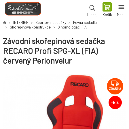
Košík
Menu
Hledej
INTERIÉR
Sportovní sedačky
Pevná sedadla
Skořepinová konstrukce
S homologací FIA
Závodní skořepinová sedačka
RECARO Profi SPG-XL (FIA)
červený Perlonvelur
ZDARMA
-
5
%