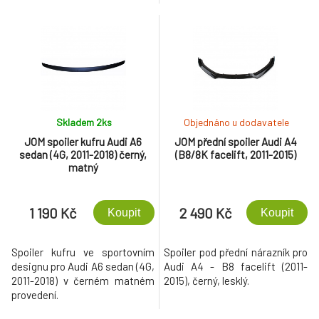
Skladem 2
ks
Objednáno u dodavatele
JOM spoiler kufru Audi A6
JOM přední spoiler Audi A4
sedan (4G, 2011-2018) černý,
(B8/8K facelift, 2011-2015)
matný
1 190 Kč
2 490 Kč
Koupit
Koupit
Spoiler kufru ve sportovním
Spoiler pod přední nárazník pro
designu pro Audi A6 sedan (4G,
Audi A4 - B8 facelift (2011-
2011-2018) v černém matném
2015), černý, lesklý.
provedení.