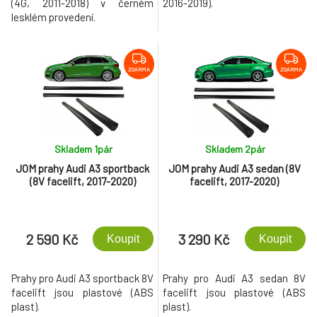
(4G, 2011-2018) v černém
2016-2019).
lesklém provedení.
ZDARMA
ZDARMA
Skladem 1
pár
Skladem 2
pár
JOM prahy Audi A3 sportback
JOM prahy Audi A3 sedan (8V
(8V facelift, 2017-2020)
facelift, 2017-2020)
2 590 Kč
3 290 Kč
Koupit
Koupit
Prahy pro Audi A3 sportback 8V
Prahy pro Audi A3 sedan 8V
facelift jsou plastové (ABS
facelift jsou plastové (ABS
plast).
plast).