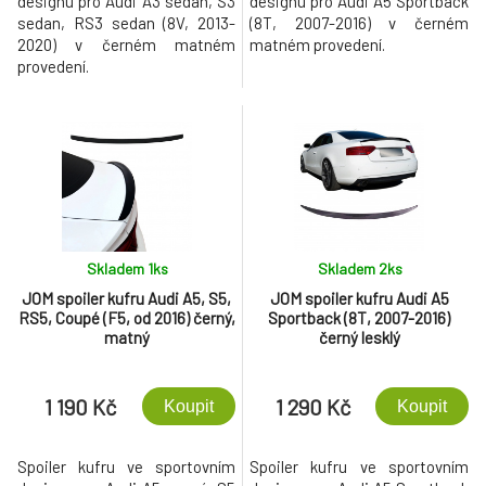
designu pro Audi A3 sedan, S3
designu pro Audi A5 Sportback
sedan, RS3 sedan (8V, 2013-
(8T, 2007-2016) v černém
2020) v černém matném
matném provedení.
provedení.
Skladem 1
ks
Skladem 2
ks
JOM spoiler kufru Audi A5, S5,
JOM spoiler kufru Audi A5
RS5, Coupé (F5, od 2016) černý,
Sportback (8T, 2007-2016)
matný
černý lesklý
1 190 Kč
1 290 Kč
Koupit
Koupit
Spoiler kufru ve sportovním
Spoiler kufru ve sportovním