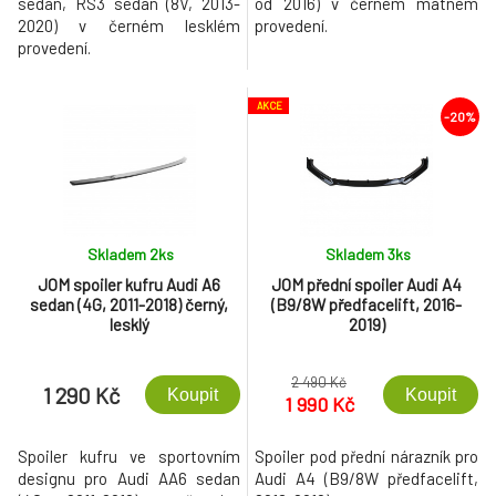
sedan, RS3 sedan (8V, 2013-
od 2016) v černém matném
2020) v černém lesklém
provedení.
provedení.
AKCE
-20%
Skladem 2
ks
Skladem 3
ks
JOM spoiler kufru Audi A6
JOM přední spoiler Audi A4
sedan (4G, 2011-2018) černý,
(B9/8W předfacelift, 2016-
lesklý
2019)
2 490 Kč
1 290 Kč
Koupit
Koupit
1 990 Kč
Spoiler kufru ve sportovním
Spoiler pod přední nárazník pro
designu pro Audi AA6 sedan
Audi A4 (B9/8W předfacelift,