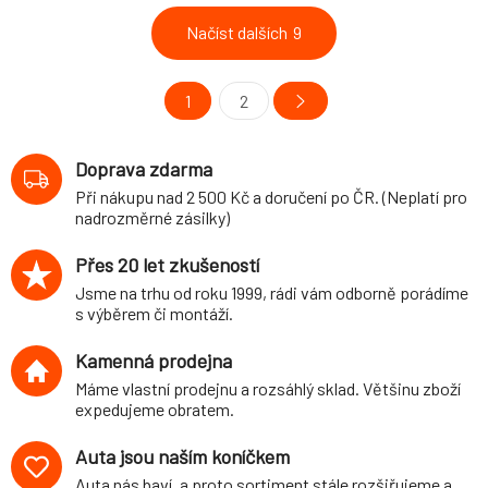
Načíst dalších
9
1
2
Doprava zdarma
Při nákupu nad 2 500 Kč a doručení po ČR. (Neplatí pro
nadrozměrné zásilky)
Přes 20 let zkušeností
Jsme na trhu od roku 1999, rádi vám odborně porádíme
s výběrem či montáží.
Kamenná prodejna
Máme vlastní prodejnu a rozsáhlý sklad. Většinu zboží
expedujeme obratem.
Auta jsou naším koníčkem
Auta nás baví, a proto sortiment stále rozšiřujeme a