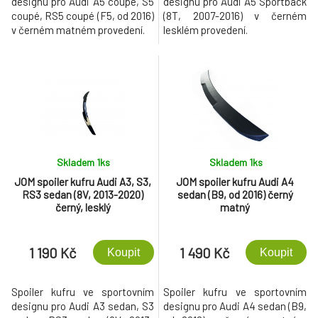
designu pro Audi A5 coupé, S5
designu pro Audi A5 Sportback
coupé, RS5 coupé (F5, od 2016)
(8T, 2007-2016) v černém
v černém matném provedení.
lesklém provedení.
Skladem 1
ks
Skladem 1
ks
JOM spoiler kufru Audi A3, S3,
JOM spoiler kufru Audi A4
RS3 sedan (8V, 2013-2020)
sedan (B9, od 2016) černý
černý, lesklý
matný
1 190 Kč
1 490 Kč
Koupit
Koupit
Spoiler kufru ve sportovním
Spoiler kufru ve sportovním
designu pro Audi A3 sedan, S3
designu pro Audi A4 sedan (B9,