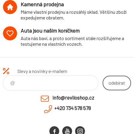
Kamenná prodejna
Máme vlastní prodejnu a rozsáhlý sklad. Většinu zboží
expedujeme obratem.
Auta jsou naším koníčkem
Auta nás baví, a proto sortiment stále rozšiřujeme a
testujeme na vlastních vozech.
Slevy a novinky e-mailem
odebírat
info@reviloshop.cz
+420 734 578 578