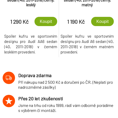
sedan (4G, 2011-2018) černý,
sedan (4G, 2011-2018) černý,
lesklý
matný
1 290 Kč
1 190 Kč
Koupit
Koupit
Spoiler kufru ve sportovním
Spoiler kufru ve sportovním
designu pro Audi AA6 sedan
designu pro Audi A6 sedan (4G,
(4G, 2011-2018) v černém
2011-2018) v černém matném
lesklém provedení.
provedení.
Doprava zdarma
Při nákupu nad 2 500 Kč a doručení po ČR. (Neplatí pro
nadrozměrné zásilky)
Přes 20 let zkušeností
Jsme na trhu od roku 1999, rádi vám odborně porádíme
s výběrem či montáží.