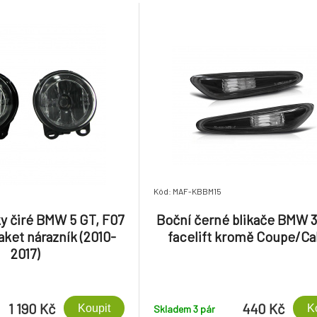
Kód: MAF-KBBM15
 čiré BMW 5 GT, F07
Boční černé blikače BMW 3
ket nárazník (2010-
facelift kromě Coupe/Ca
2017)
1 190 Kč
440 Kč
Koupit
K
Skladem 3
pár