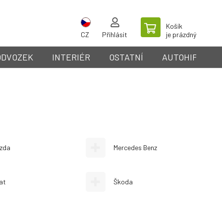
Košík
CZ
Přihlásit
je prázdný
ODVOZEK
INTERIÉR
OSTATNÍ
AUTOHIFI
zda
Mercedes Benz
at
Škoda