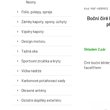
Neony
Kód: MAF-KBBM02
Folie, polepy, spreje
Boční čiré
Zámky kapoty, spony, úchyty
p
Vzpěry kapoty
Design motoru
Skladem 2
pár
Tažná oka
Sportovní zrcátka a kryty
Čiré boční blin
faceliftem
Víčka nádrže
Karbonové potahovací sady
Okrasné antény
Ostatní doplňky exteriéru