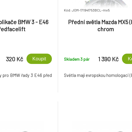
Kód: JOM-171941753BCL-mx5
 blikače BMW 3 - E46
Přední světla Mazda MX5 (
ředfacelift
chrom
320 Kč
1 390 Kč
Koupit
K
Skladem 3
pár
kry pro BMW řady 3 E46 před
Světla mají evropskou homologaci (