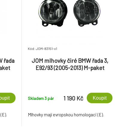
Kód: JOM-83151-x1
 řada
JOM mlhovky čiré BMW řada 3,
paket
E92/93 (2005-2013) M-paket
1 190 Kč
oupit
Koupit
Skladem 3
pár
(E).
Mlhovky mají evropskou homologaci (E).