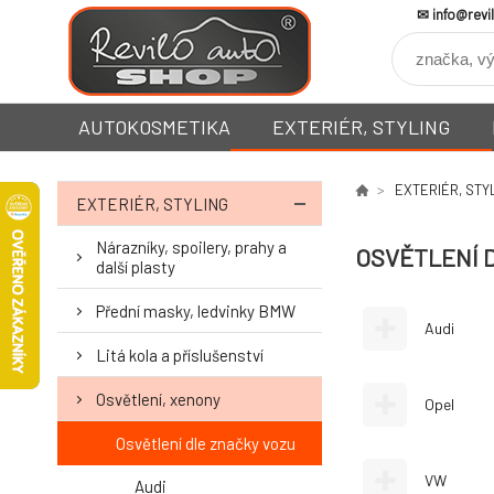
info@revi
AUTOKOSMETIKA
EXTERIÉR, STYLING
EXTERIÉR, STY
EXTERIÉR, STYLING
Nárazníky, spoilery, prahy a
OSVĚTLENÍ 
další plasty
Přední masky, ledvinky BMW
Audi
Litá kola a příslušenství
Osvětlení, xenony
Opel
Osvětlení dle značky vozu
VW
Audi