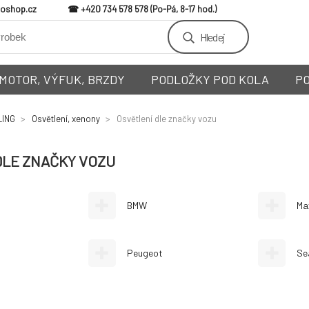
loshop.cz
+420 734 578 578
Hledej
MOTOR, VÝFUK, BRZDY
PODLOŽKY POD KOLA
P
LING
Osvětlení, xenony
Osvětlení dle značky vozu
DLE ZNAČKY VOZU
BMW
Ma
Peugeot
Se