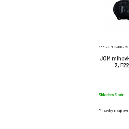
Kód: JOM-83083-x1
JOM mlhovk
2, F22
Skladem 3
pár
Mlhovky mají ev