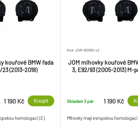
Kód: JOM-83083-x2
y kouřové BMW řada
JOM mlhovky kouřové BMW
/23 (2013-2018)
3, E92/93 (2005-2013) M-
1 190 Kč
1 190 Kč
Koupit
K
Skladem 3
pár
ropskou homologaci (E).
Mlhovky mají evropskou homologaci 