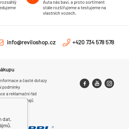
 rozsáhlý
Auta nás baví, a proto sortiment
pedujeme
stále rozšiřujeme a testujeme na
vlastních vozech.
info@reviloshop.cz
+420 734 578 578
nákupu
informace a časté dotazy
í podmínky
ce a reklamační řád
ní osobních údajů
ení od smlouvy
h dat,
zájmů.