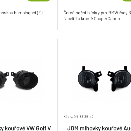
ropskou homologaci (E).
Černé boční blinkry pro BMW řady 
faceliftu kromě Coupe/Cabrio
Kód: JOM-83135-x2
y kouřové VW Golf V
JOM mlhovky kouřové Au