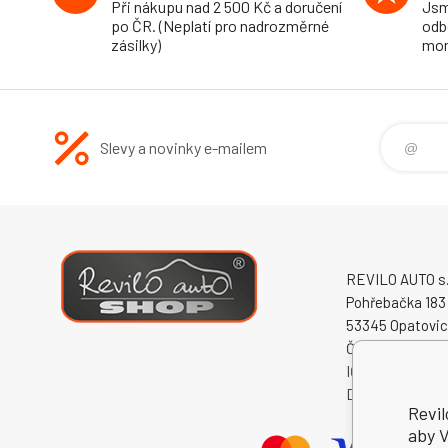
Při nákupu nad 2 500 Kč a doručení
Jsm
po ČR. (Neplatí pro nadrozměrné
odb
zásilky)
mon
Slevy a novinky e-mailem
REVILO AUTO s.r
Pohřebačka 183
53345 Opatovi
Česká republika
IČO: 60931868
DIČ: CZ609318
Revil
aby V