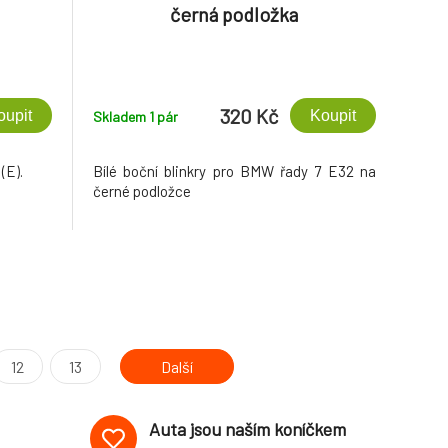
černá podložka
320 Kč
oupit
Koupit
Skladem 1
pár
(E).
Bílé boční blinkry pro BMW řady 7 E32 na
černé podložce
12
13
Další
Auta jsou naším koníčkem