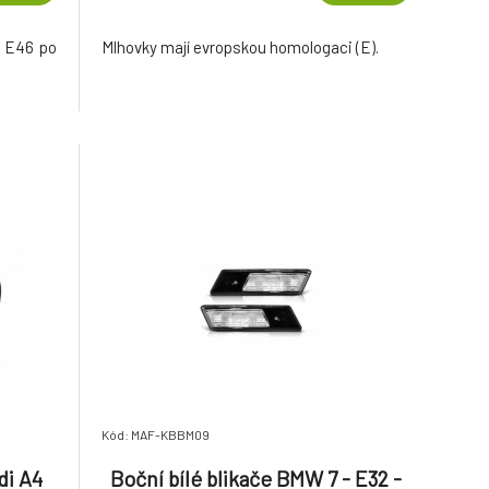
3 E46 po
Mlhovky mají evropskou homologaci (E).
Kód: MAF-KBBM09
di A4
Boční bílé blikače BMW 7 - E32 -