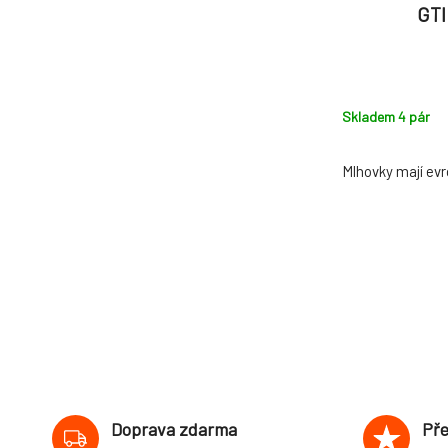
GTI
Skladem 4
pár
Mlhovky mají ev
Doprava zdarma
Pře