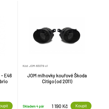
Kód: JOM-83079-x1
 - E46
JOM mlhovky kouřové Škoda
brio
Citigo (od 2011)
1 190 Kč
oupit
Koupit
Skladem 4
pár