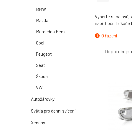
BMW
Vyberte si na svůj 
Mazda
např. boční blikače
Mercedes Benz
O řazení
Opel
Doporučuje
Peugeot
Seat
Škoda
VW
Autožárovky
Světla pro denní svícení
Xenony