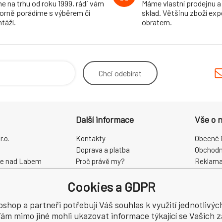
e na trhu od roku 1999, rádi vám
Máme vlastní prodejnu a
orně porádíme s výběrem či
sklad. Většinu zboží ex
táží.
obratem.
Chci
odebírat
Další informace
Vše o 
.o.
Kontakty
Obecné 
Doprava a platba
Obchodn
ce nad Labem
Proč právě my?
Reklama
O nás
Zpracová
Cookies a GDPR
Kamenná prodejna
Odstoup
68
oshop a partneři potřebují Váš souhlas k využití jednotlivýc
ám mimo jiné mohli ukazovat informace týkající se Vašich 