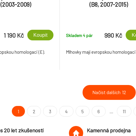
 (2003-2009)
(B8, 2007-2015)
1 190 Kč
990 Kč
Koupit
K
Skladem 4
pár
ropskou homologaci (E).
Mlhovky mají evropskou homologaci 
Načíst dalších
12
1
2
3
4
5
6
...
11
s 20 let zkušeností
Kamenná prodejna