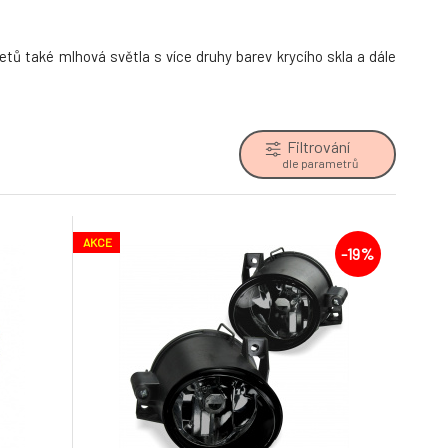
etů také mlhová světla s více druhy barev krycího skla a dále
Filtrování
dle parametrů
AKCE
-19%