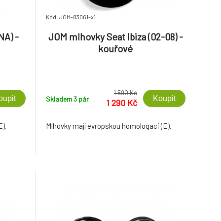
Kód: JOM-83061-x1
NA) -
JOM mlhovky Seat Ibiza (02-08) -
kouřové
1 590 Kč
oupit
Koupit
Skladem 3
pár
1 290 Kč
E).
Mlhovky mají evropskou homologaci (E).