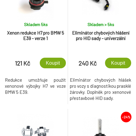
Skladem 5
ks
Skladem > 5
ks
Xenon redukce H7 pro BMW 5
Eliminátor chybových hlášení
E39 - verze 1
pro HID sady - univerzální
121 Kč
240 Kč
Koupit
Koupit
Redukce umožňuje použít
Eliminátor chybových hlášek
xenonové výbojky H7 ve voze
pro vozy s diagnostikou prasklé
BMW 5 E39.
žárovky. Doplněk pro xenonové
přestavbové HID sady.
-24%