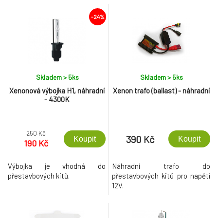
-24%
Skladem > 5
ks
Skladem > 5
ks
Xenonová výbojka H1, náhradní
Xenon trafo (ballast) - náhradní
- 4300K
250 Kč
390 Kč
Koupit
Koupit
190 Kč
Výbojka je vhodná do
Náhradní trafo do
přestavbových kitů.
přestavbových kitů pro napětí
12V.