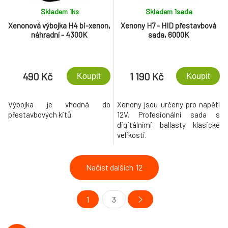
Skladem 1
ks
Skladem 1
sada
Xenonová výbojka H4 bi-xenon,
Xenony H7 - HID přestavbová
náhradní - 4300K
sada, 6000K
490 Kč
1 190 Kč
Koupit
Koupit
Výbojka je vhodná do
Xenony jsou určeny pro napětí
přestavbových kitů.
12V. Profesionální sada s
digitálními ballasty klasické
velikosti.
Načíst dalších
12
1
3