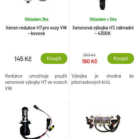
Skladem 3
ks
Skladem > 5
ks
Xenon redukce H7 pro vozy VW
Xenonová výbojka H7, náhradní
- kovová
- 4300K
250 Kč
145 Kč
Koupit
Koupit
190 Kč
Redukce umožňuje použít
Výbojka je vhodná do
xenonové výbojky H7 ve vozech
přestavbových kitů.
VW.