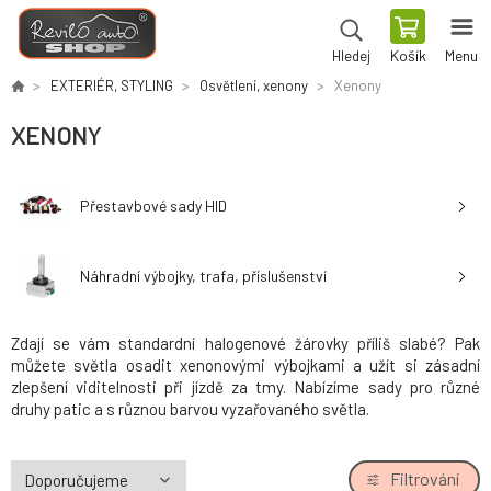
Košík
Menu
Hledej
EXTERIÉR, STYLING
Osvětlení, xenony
Xenony
XENONY
Přestavbové sady HID
Náhradní výbojky, trafa, příslušenství
Zdají se vám standardní halogenové žárovky příliš slabé? Pak
můžete světla osadit xenonovými výbojkami a užít si zásadní
zlepšení viditelnosti při jízdě za tmy. Nabízíme sady pro různé
druhy patic a s různou barvou vyzařovaného světla.
Filtrování