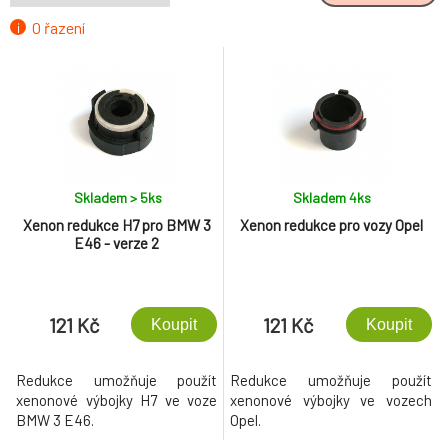
O řazení
Skladem > 5
ks
Skladem 4
ks
Xenon redukce H7 pro BMW 3
Xenon redukce pro vozy Opel
E46 - verze 2
121 Kč
121 Kč
Koupit
Koupit
Redukce umožňuje použít
Redukce umožňuje použít
xenonové výbojky H7 ve voze
xenonové výbojky ve vozech
BMW 3 E46.
Opel.