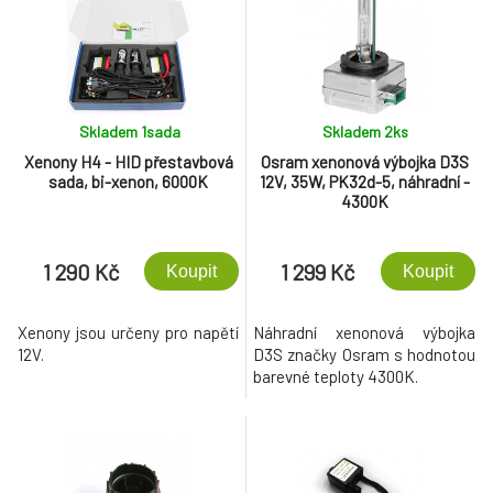
Skladem 1
sada
Skladem 2
ks
Xenony H4 - HID přestavbová
Osram xenonová výbojka D3S
sada, bi-xenon, 6000K
12V, 35W, PK32d-5, náhradní -
4300K
1 290 Kč
1 299 Kč
Koupit
Koupit
Xenony jsou určeny pro napětí
Náhradní xenonová výbojka
12V.
D3S značky Osram s hodnotou
barevné teploty 4300K.