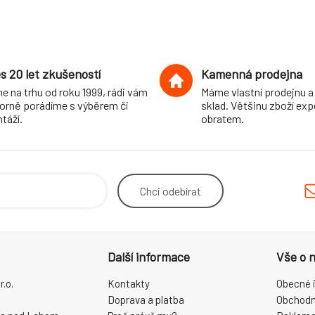
s 20 let zkušeností
Kamenná prodejna
e na trhu od roku 1999, rádi vám
Máme vlastní prodejnu a
orně porádíme s výběrem či
sklad. Většinu zboží ex
táží.
obratem.
Chci
odebírat
Další informace
Vše o 
.o.
Kontakty
Obecné 
Doprava a platba
Obchodn