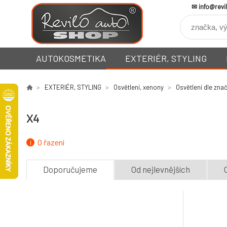
info@revi
AUTOKOSMETIKA
EXTERIÉR, STYLING
EXTERIÉR, STYLING
Osvětlení, xenony
Osvětlení dle zna
X4
O řazení
Doporučujeme
Od nejlevnějších