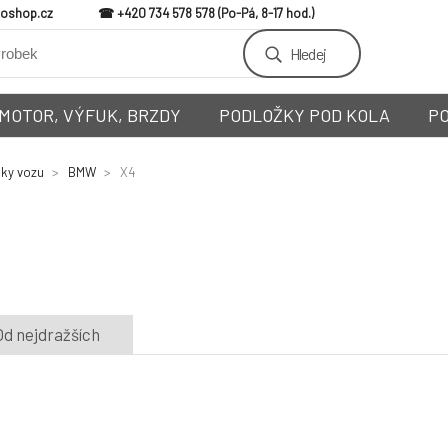
loshop.cz
+420 734 578 578
Hledej
MOTOR, VÝFUK, BRZDY
PODLOŽKY POD KOLA
P
čky vozu
BMW
X4
Od nejdražších