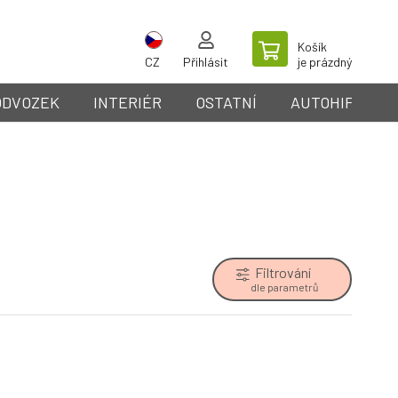
Košík
CZ
Přihlásit
je prázdný
ODVOZEK
INTERIÉR
OSTATNÍ
AUTOHIFI
Filtrování
dle parametrů