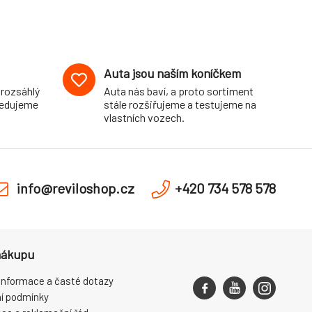
Auta jsou naším koníčkem
 rozsáhlý
Auta nás baví, a proto sortiment
pedujeme
stále rozšiřujeme a testujeme na
vlastních vozech.
info@reviloshop.cz
+420 734 578 578
nákupu
informace a časté dotazy
í podmínky