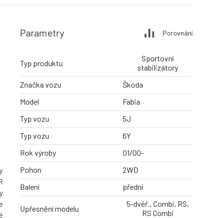
Parametry
Porovnání
Sportovní
Typ produktu
stabilizátory
Značka vozu
Škoda
Model
Fabia
Typ vozu
5J
Typ vozu
6Y
Rok výroby
01/00-
Pohon
2WD
y
R
Balení
přední
y
5-dvéř., Combi, RS,
e
Upřesnění modelu
RS Combi
é