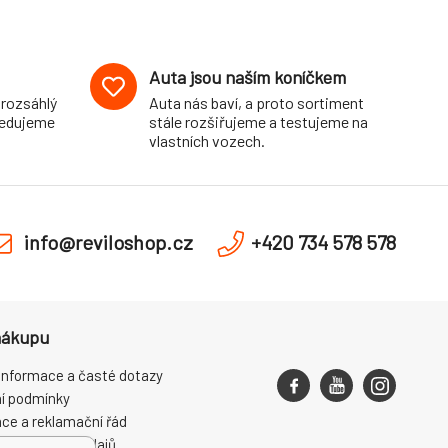
Auta jsou naším koníčkem
 rozsáhlý
Auta nás baví, a proto sortiment
pedujeme
stále rozšiřujeme a testujeme na
vlastních vozech.
info@reviloshop.cz
+420 734 578 578
nákupu
informace a časté dotazy
í podmínky
ce a reklamační řád
ní osobních údajů