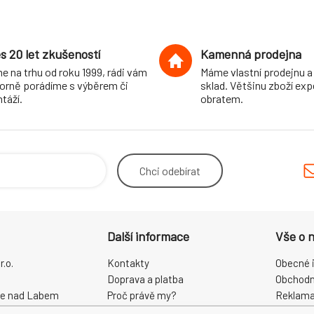
s 20 let zkušeností
Kamenná prodejna
e na trhu od roku 1999, rádi vám
Máme vlastní prodejnu a
orně porádíme s výběrem či
sklad. Většinu zboží ex
táží.
obratem.
Chci
odebírat
Další informace
Vše o 
.o.
Kontakty
Obecné 
Doprava a platba
Obchodn
ce nad Labem
Proč právě my?
Reklama
O nás
Zpracová