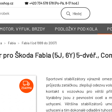
loshop.cz
+420 734 578 578
Hledej
MOTOR, VÝFUK, BRZDY
PODLOŽKY POD KOLA
P
da
Fabia
Fabia I (od 1999 do 2007)
 pro Škoda Fabia (5J, 6Y) 5-dvéř., Co
Sportovní stabilizátory výrazně omez
průjezdu zatáčkou, zlepšují odezvu vola
ZDARMA
kontakt s vozovkou pro větší přiln
Vyráběny jsou z pevnostní oceli a 
uchycení. Většina stabilizátorů um
uchycení a tím dokonalé odladění tuhosti