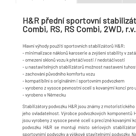
H&R přední sportovní stabilizát
Combi, RS, RS Combi, 2WD, r.v
Hlavní výhody použití sportovních stabilizátorů H&R:
- minimalizace náklonů karoserie a zvýšení stability v za
- omezení sklonů vozu k přetáčivosti / nedotáčivosti
- u nastavitelných stabilizátorů možnost nastavení tuhost
- zachování původního komfortu vozu
- kompatibilní s originálním i sportovním podvozkem
- vyrobeno z vysoce pevnostní oceli s kovanými konci pro
- vyrobeno v Německu
Stabilizátory podvozku H&R jsou známy z motoristického spo
jeho ovladatelnost. Výrobce podvozkových komponentů H&
jsou vyrobeny z vysoce pevné oceli s precizně kovanými ko
podvozku H&R se montují místo sériových stabilizáto
sportovními podvozky a výškově stavitelnými podvozky. Navíc