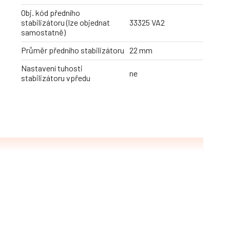
Obj. kód předního
stabilizátoru (lze objednat
33325 VA2
samostatně)
Průměr předního stabilizátoru
22 mm
Nastavení tuhosti
ne
stabilizátoru vpředu