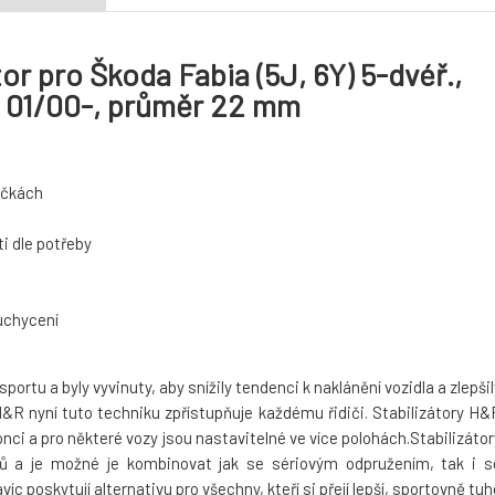
or pro Škoda Fabia (5J, 6Y) 5-dvéř.,
. 01/00-, průměr 22 mm
táčkách
i dle potřeby
 uchycení
rtu a byly vyvinuty, aby snížily tendenci k naklánění vozidla a zlepšil
R nyní tuto techniku zpřístupňuje každému řidiči. Stabilizátory H&
nci a pro některé vozy jsou nastavitelné ve více polohách.Stabilizátor
rů a je možné je kombinovat jak se sériovým odpružením, tak i s
 poskytují alternativu pro všechny, kteří si přejí lepší, sportovně tuh