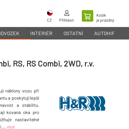
Košík
CZ
Přihlásit
je prázdný
ODVOZEK
INTERIÉR
OSTATNÍ
AUTOHIFI
mbi, RS, RS Combi, 2WD, r.v.
ují náklony vozu při
ntu a poskytují lepší
avost a stabilitu.
mají kovaná oka pro
ožňuje nastavitelné
....
více