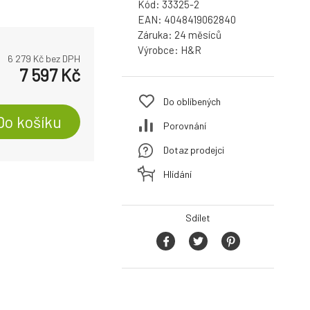
Kód:
33325-2
EAN:
4048419062840
Záruka:
24
Výrobce:
H&R
6 279
Kč bez DPH
7 597
Kč
Do oblíbených
Do košíku
Porovnání
Dotaz prodejci
Hlídání
Sdílet