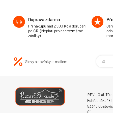
RS, RS Combi,
2WD, r.v. 01/00-,
průměr 22 mm
Doprava zdarma
Pře
Při nákupu nad 2 500 Kč a doručení
Jsm
po ČR. (Neplatí pro nadrozměrné
odb
zásilky)
mon
Slevy a novinky e-mailem
REVILO AUTO s.r
Pohřebačka 183
53345 Opatovi
Česká republika