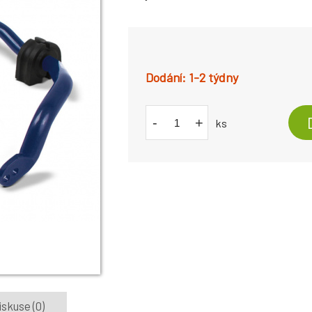
1-2 týdny
-
+
ks
iskuse (0)