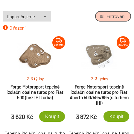
Filtrování
O řazení
ZDARMA
ZDARMA
2-3 týdny
2-3 týdny
Forge Motorsport tepelně
Forge Motorsport tepelně
izolační obal na turbo pro Fiat
izolační obal na turbo pro Fiat
500 (bez IHI Turba)
Abarth 500/595/695 (s turbem
IHI)
3 620 Kč
3 872 Kč
Koupit
Koupit
Tepelně izolační obal na turbo
Tepelně izolační obal na turbo