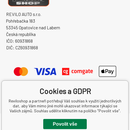
REVILO AUTO s.r.o.
Pohřebačka 183
53345 Opatovice nad Labem
Česká republika
IČO: 60931868
DIČ: CZ60931868
Cookies a GDPR
Reviloshop a partneři potřebují Váš souhlas k využití jednotlivých
dat, aby Vám mimo jiné mohli ukazovat informace týkající se
Vašich zájmů. Souhlas udělíte kliknutím na políčko "Povolit vše".
Copyright © 2026 REVILO AUTO s.r.o.
Povolit vše