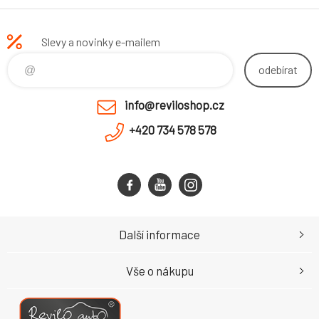
Slevy a novinky e-mailem
odebírat
info@reviloshop.cz
+420 734 578 578
Další informace
Vše o nákupu